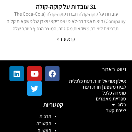
31 עובדות על קוקה-קולה
עובדות על קוקה-קולה חברת קוקה-קולה (The Coca-Cola
Company) היא תאגיד רב-לאומי אמריקאי ויצרן של משקאות קלים
ותרכיזים ליצירת משקאות מסוג זה. המוצר הנפוץ ביותר שלה
קרא עוד »
ניווט באתר
איילון אוריאל חוות דעת כלכלית
לבית משפט | חוות דעת
מומחה כלכלי
ספריית מאמרים
קטגוריות
בלוג
יצירת קשר
תרבות
תקשורת
תעשייה