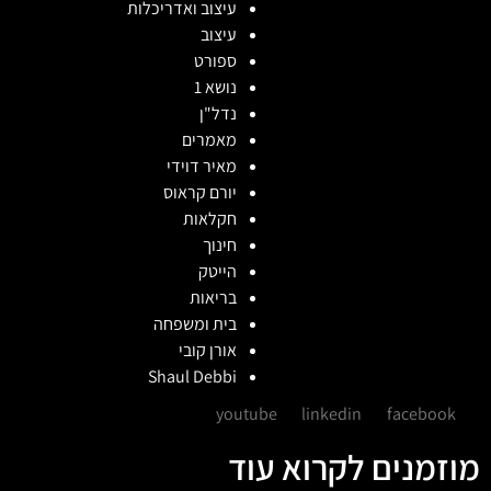
עיצוב ואדריכלות
עיצוב
ספורט
נושא 1
נדל"ן
מאמרים
מאיר דוידי
יורם קראוס
חקלאות
חינוך
הייטק
בריאות
בית ומשפחה
אורן קובי
Shaul Debbi
youtube
linkedin
facebook
מוזמנים לקרוא עוד