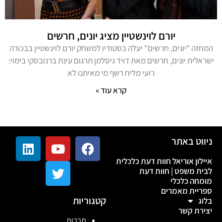
יורם לוינשטיין מציג יונים, חרשים
המחזה "יונים, חרשים" יעלה בסטודיו למשחק יורם לוינשטיין בבכורה
ישראלית יונים, חרשים מאת דויד גיסלמן תרגום עינת ברנובסקי בימוי:
רועי מליח רשף מי מאיתנו לא
קרא עוד »
ניווט באתר
איילון אוריאל חוות דעת כלכלית
לבית משפט | חוות דעת
מומחה כלכלי
ספריית מאמרים
קטגוריות
בלוג
יצירת קשר
תרבות